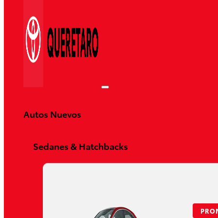
Autos Nuevos
Sedanes & Hatchbacks
Yaris HB 2026
DESDE $326,500
PRO