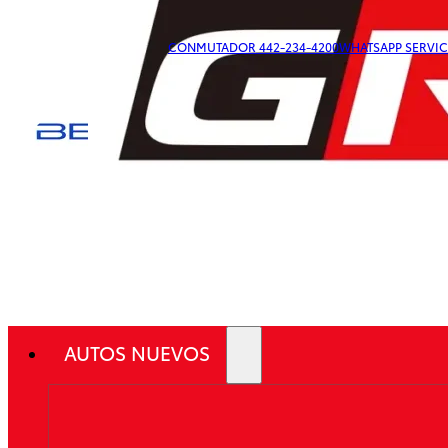
CONMUTADOR 442-234-4200
WHATSAPP SERVICI
AUTOS NUEVOS