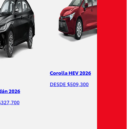
Corolla HEV 2026
Yari
DESDE $509,300
DES
edán 2026
$327,700