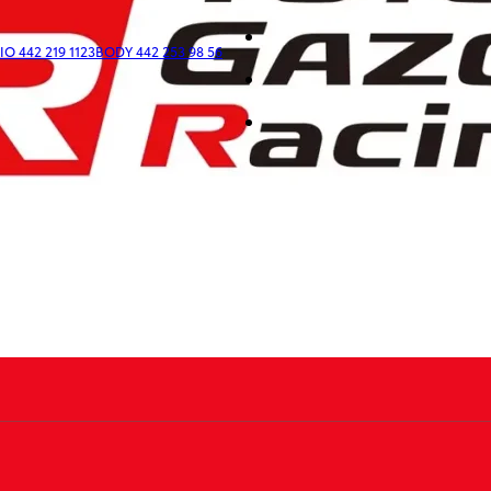
O 442 219 1123
BODY 442 253 98 56