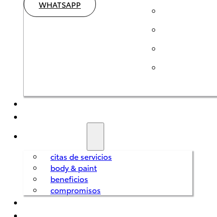
WHATSAPP
SEMINUEVOS
HÍBRIDOS
SERVICIOS
citas de servicios
body & paint
Corolla
HEV
beneficios
2026
compromisos
REFACCIONES
DESDE
FINANCIAMIENTO