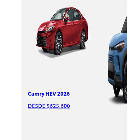
Sienna
HEV
2026
DESDE
$1,007,600
Camry HEV 2026
DESDE $625,600