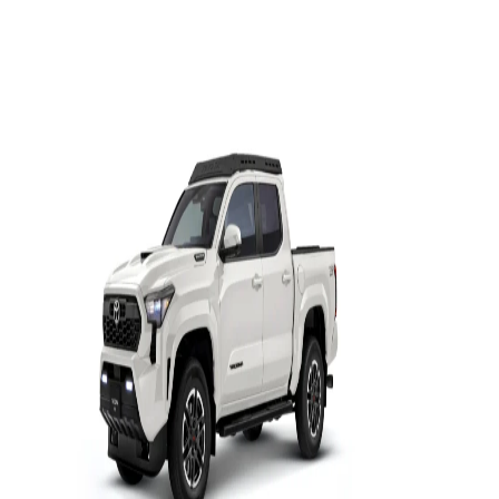
Sequoia
2026
DESDE
$1,735,000
Tacoma HEV
Hecha en México
Sienna
HEV
2026
DESDE