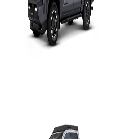
Tacoma
Tundra
HEV
2026
2026
DESDE
DESDE
$1,494,000
$1,167,500