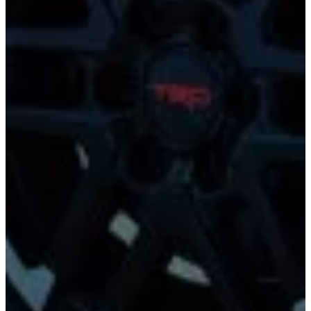
Corolla
Highlander
HEV
HEV
2026
2026
DESDE
DESDE
$509,300
$958,900