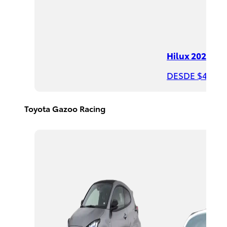
DESDE
$390,400
Hilux 2026
DESDE $497,8
Rav4
HEV
2026
Toyota Gazoo Racing
DESDE
$650,300
PROMOCIÓN