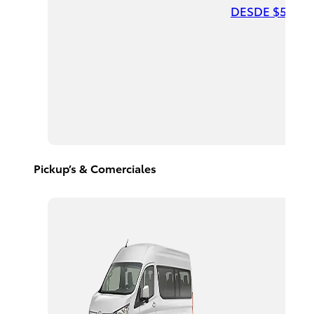
DESDE $547,0
Highlander
HEV
2026
DESDE
$958,900
Pickup’s & Comerciales
Corolla
Cross
HEV
2026
DESDE