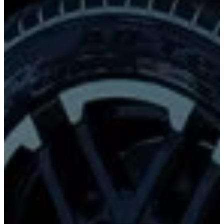
Corolla
Cross
HEV
2026
DESDE
$631,900