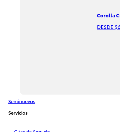
Corolla Cross
DESDE $631,9
Hiace
2026
DESDE
$732,200
Seminuevos
Servicios
Citas de Servicio