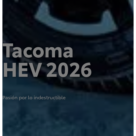
Rav4
HEV
Tacoma
2026
Prius
2026
DESDE