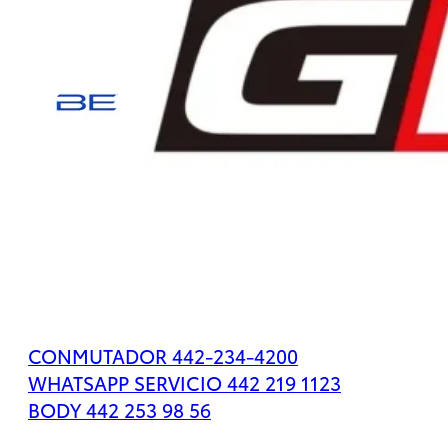
Tacoma
2026
Desde
$779,500
Tacoma
HEV
CONMUTADOR 442-234-4200
2026
WHATSAPP SERVICIO 442 219 1123
DESDE
BODY 442 253 98 56
$1,167,500