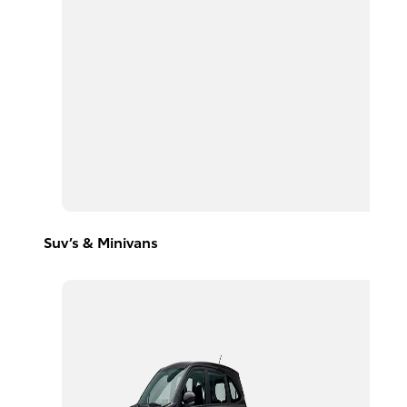
Suv’s & Minivans
Avanza
2026
DESDE
$367,300