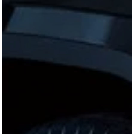
Camry
HEV
2026
DESDE
$625,600