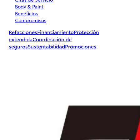
Body & Paint
Beneficios
Compromisos
Hilux
Refacciones
Financiamiento
Protección
2026
extendida
Coordinación de
seguros
Sustentabilidad
Promociones
DESDE
$497,800
PROMOCIÓN