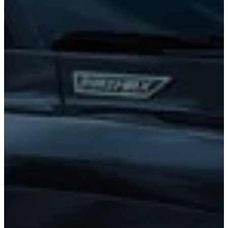
GR Yaris
Supra
2026
2026
DESDE
DESDE
$898,200
$1,508,900