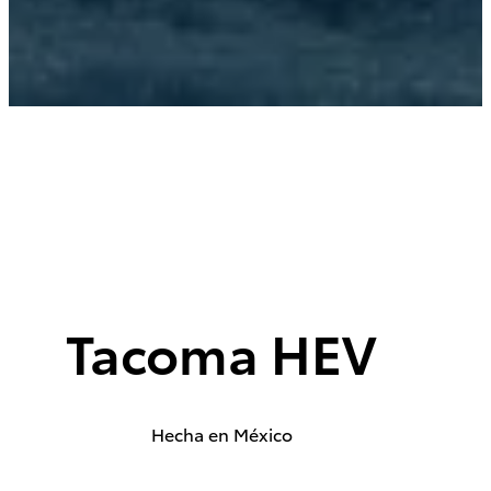
HEV 2026
$650,300
DESDE
$514,700
Pasión por lo indestructible
PROMOCIÓN