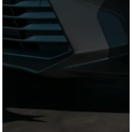
Corolla
Highlander
HEV
HEV
2026
2026
DESDE
DESDE
$509,300
$958,900