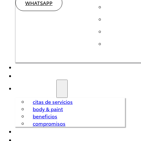
WHATSAPP
SEMINUEVOS
HÍBRIDOS
SERVICIOS
citas de servicios
body & paint
Corolla
HEV
beneficios
2026
compromisos
REFACCIONES
DESDE
FINANCIAMIENTO