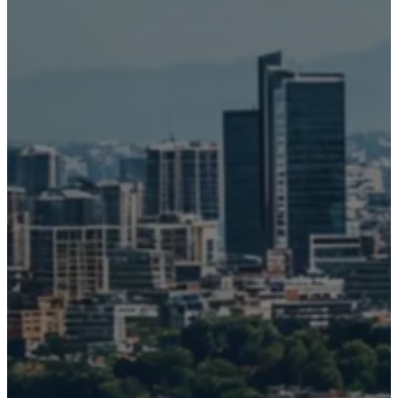
GR Yaris
Supra
2026
2026
DESDE
DESDE
$898,200
$1,508,900