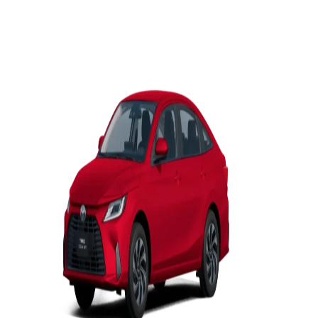
Tacoma
Tundra
HEV
2026
2026
DESDE
DESDE
$1,494,000
$1,167,500