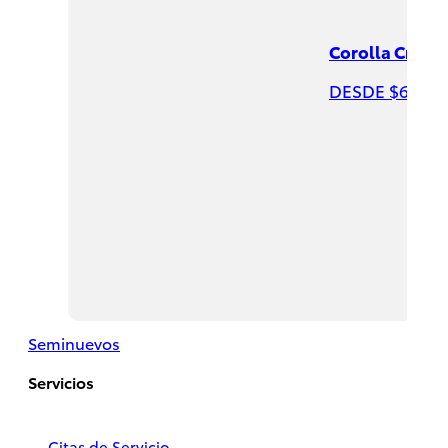
Corolla Cross
DESDE $631,9
Hiace
2026
DESDE
$732,200
Seminuevos
Servicios
Citas de Servicio