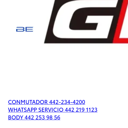
Tacoma
2026
Desde
$779,500
Tacoma
HEV
CONMUTADOR 442-234-4200
2026
WHATSAPP SERVICIO 442 219 1123
DESDE
BODY 442 253 98 56
$1,167,500