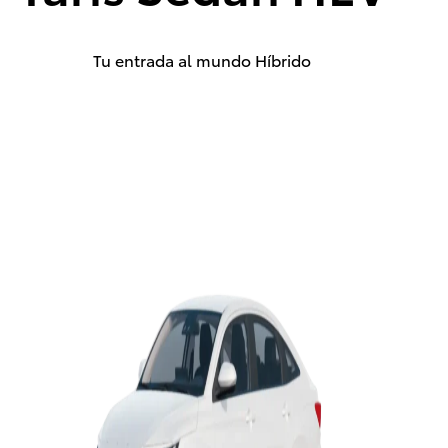
Sequoia
2026
DESDE
$1,735,000
Yaris Sedan HEV
Tu entrada al mundo Híbrido
Sienna
HEV
2026
DESDE