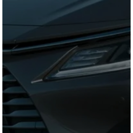
Corolla
Cross
HEV
2026
DESDE
$631,900