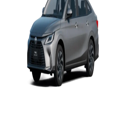
Yaris
Sedán
HEV
2026
DESDE
$450,000