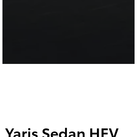
Sedán
$650,300
DESDE
$514,700
HEV 2026
PROMOCIÓN
Nuevo