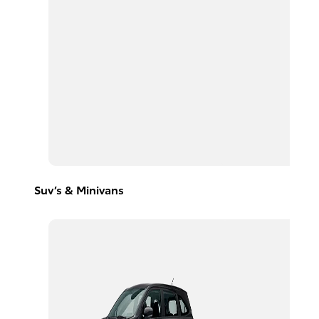
Suv’s & Minivans
Avanza
2026
DESDE
$367,300