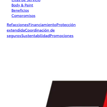
Body & Paint
Beneficios
Compromisos
Hilux
Refacciones
Financiamiento
Protección
2026
extendida
Coordinación de
seguros
Sustentabilidad
Promociones
DESDE
$497,800
PROMOCIÓN