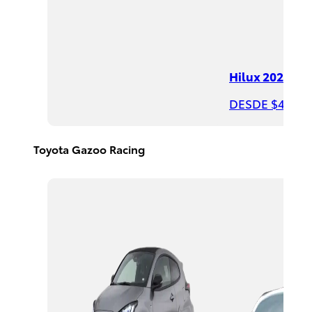
DESDE
$390,400
Hilux 2026
DESDE $497,8
Rav4
HEV
2026
Toyota Gazoo Racing
DESDE
$650,300
PROMOCIÓN