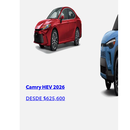
Sienna
HEV
2026
DESDE
$1,007,600
Camry HEV 2026
DESDE $625,600