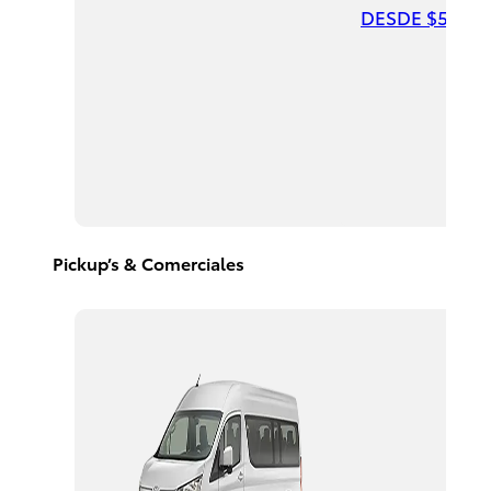
DESDE $547,0
Highlander
HEV
2026
DESDE
$958,900
Pickup’s & Comerciales
Corolla
Cross
HEV
2026
DESDE