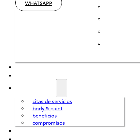
WHATSAPP
SEMINUEVOS
HÍBRIDOS
SERVICIOS
citas de servicios
body & paint
Corolla
HEV
beneficios
2026
compromisos
REFACCIONES
DESDE
FINANCIAMIENTO