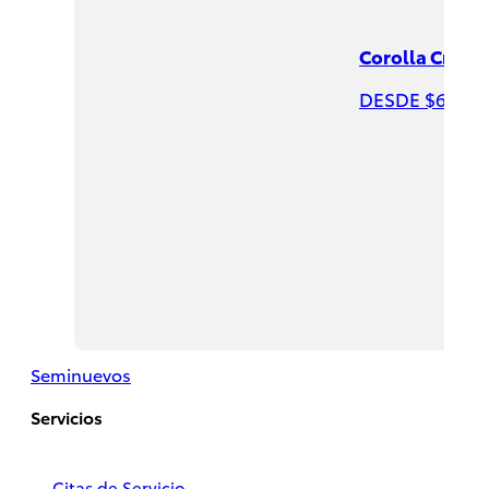
Corolla Cross
DESDE $631,9
Hiace
2026
DESDE
$732,200
Seminuevos
Servicios
Citas de Servicio