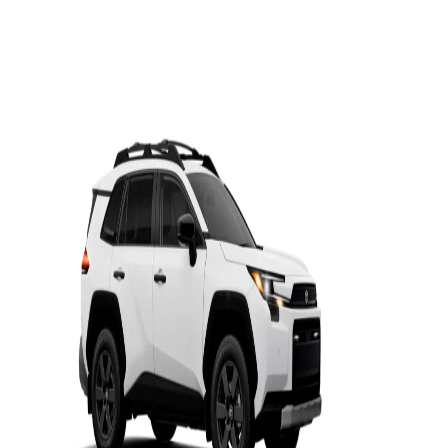
Sequoia
2026
DESDE
$1,735,000
Rav4 HEV
Innovación y versatilidad
Sienna
HEV
2026
DESDE