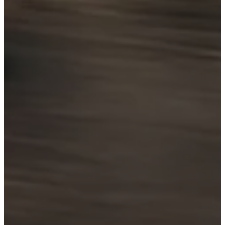
Corolla
Highlander
HEV
HEV
2026
2026
DESDE
DESDE
$509,300
$958,900