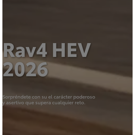
Rav4
HEV
Rav4 HEV
2026
Prius
2026
DESDE