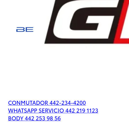
Tacoma
2026
Desde
$779,500
Tacoma
HEV
CONMUTADOR 442-234-4200
2026
WHATSAPP SERVICIO 442 219 1123
DESDE
BODY 442 253 98 56
$1,167,500