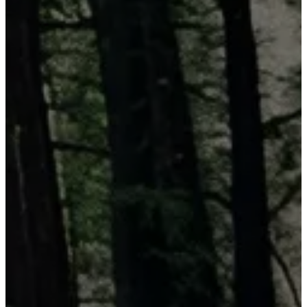
GR Yaris
Supra
2026
2026
DESDE
DESDE
$898,200
$1,508,900