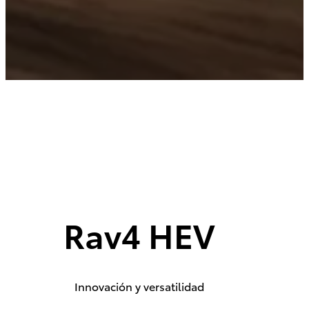
2026
$650,300
DESDE
$514,700
Sorpréndete con su el carácter poderoso
y asertivo que supera cualquier reto.
PROMOCIÓN