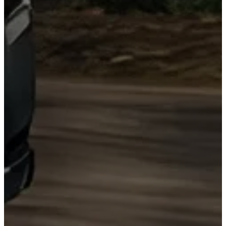
Corolla
Cross
HEV
2026
DESDE
$631,900