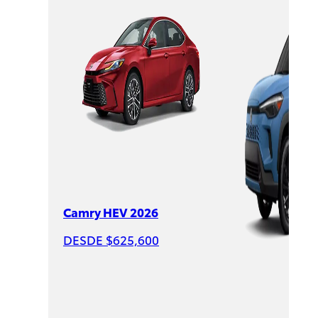
Sienna
HEV
2026
DESDE
$1,007,600
Camry HEV 2026
DESDE $625,600