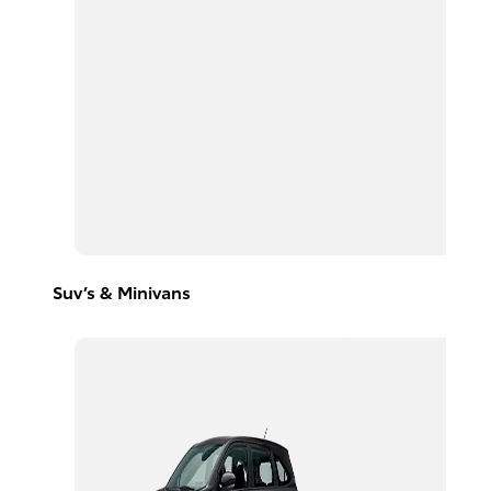
Suv’s & Minivans
Avanza
2026
DESDE
$367,300