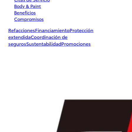
Body & Paint
Beneficios
Compromisos
Hilux
Refacciones
Financiamiento
Protección
2026
extendida
Coordinación de
seguros
Sustentabilidad
Promociones
DESDE
$497,800
PROMOCIÓN