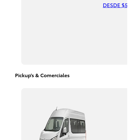
DESDE $547,0
Highlander
HEV
2026
DESDE
$958,900
Pickup’s & Comerciales
Corolla
Cross
HEV
2026
DESDE