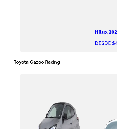
DESDE
$390,400
Hilux 2026
DESDE $497,8
Rav4
HEV
2026
Toyota Gazoo Racing
DESDE
$650,300
PROMOCIÓN